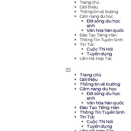
Nhảy
Menu
Trang chủ
tới
Giới thiệu
nội
Thông tin về trường
dung
Cẩm nang du học
Đời sống du học
sinh
Văn hóa hàn quốc
Đào Tạo Tiếng Hàn
Thông Tin Tuyển Sinh
Tin Tức
Cuộc Thi Nói
Tuyển dụng
Liên Hệ Hợp Tác
Trang chủ
Giới thiệu
Thông tin về trường
Cẩm nang du học
Đời sống du học
sinh
Văn hóa hàn quốc
Đào Tạo Tiếng Hàn
Thông Tin Tuyển Sinh
Tin Tức
Cuộc Thi Nói
Tuyển dụng
Liên Hệ Hợp Tác