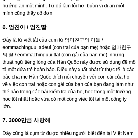
hướng ăn một mình. Từ đó làm tôi hơi buồn vì đi ăn một
mình cũng thấy cô đơn.
6. 엄친아 / 엄친딸
Đây là từ viết tắt của cụm từ 엄마친구의 아들 /
eommachinguui adeul (con trai của bạn mẹ) hoặc 엄마친구
의 딸 / eommachinguui ttal (con gái của bạn mẹ), những
thuật ngữ tiếng lóng của Hàn Quốc này được sử dụng để mô
tả một đứa trẻ hoàn hảo. Điều này xuất phát từ thực tế là các
bậc cha mẹ Hàn Quốc thích nói chuyện với con cái của họ
về việc con trai hoặc con gái của bạn của bạn đang làm như
thế nào trong các bài kiểm tra của họ, học trong một trường
học tốt nhất hoặc vừa có một công việc tốt tại một công ty
lớn.
7. 3000만큼 사랑해
Đây cũng là cụm từ được nhiều người biết đến tại Việt Nam