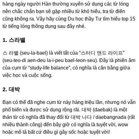
hàng ngày người Hàn thường xuyên sử dụng các từ lóng
nên chắc chắn bạn sẽ gặp nhiều từ khó hiểu, tra từ điển
cũng không ra. Vậy hãy cùng Du học thầy Tư tìm hiểu top 15
từ tiếng lóng thông dụng sau đây nhé.
1. 스라밸
스 라밸 (seu-la-bael) là viết tắt của “스터디 앤드 라이프”
(seu-teo-di aen-deu la-i-peu bael-leon-seu). Đây là phiên âm
của cụm từ “study-life balance”, có nghĩa là cân bằng giữa
việc học và cuộc sống.
2. 대박
Bạn có thể đã nghe cụm từ này hàng triệu lần, nhưng nó vẫn
phổ biến và được sử dụng rộng rãi. 대박 (daebak) là một
thán từ có nghĩa đã thay đổi từ 대박 나다 / daebangnada (rất
nhiều thành công) đến bây giờ có nghĩa là tuyệt vời, wow
hoặc mô tả bất cứ điều gì gây sốc hoặc tuyệt vời!