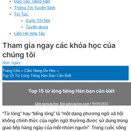
Đào Tạo Tiếng Hàn
Thông Tin Tuyển Sinh
Tin Tức
Cuộc Thi Nói
Tuyển dụng
Liên Hệ Hợp Tác
Tham gia ngay các khóa học của
chúng tôi
Học ngay
Trang Chủ
Cẩm Nang Du Học
Top 15 Từ Lóng Tiếng Hàn Bạn Cần Biết
Top 15 từ lóng tiếng Hàn bạn cần biết
Cẩm nang du học
,
Đời sống du học sinh
/
16/05/2022
“Từ lóng” hay “tiếng lóng” là “một dạng phương ngữ xã hội
không chính thức của ngôn ngữ thường được sử dụng trong
giao tiếp hàng ngày của một nhóm người”. Trong cuộc sống