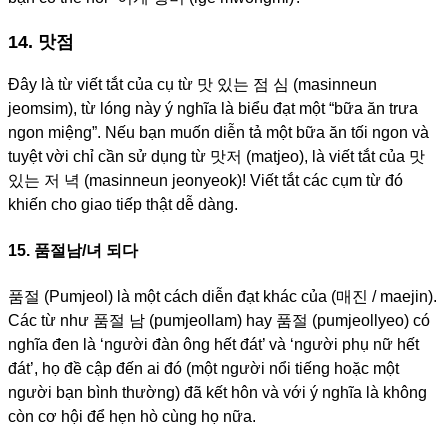
14. 맛점
Đây là từ viết tắt của cụ từ 맛 있는 점 심 (masinneun
jeomsim), từ lóng này ý nghĩa là biểu đạt một “bữa ăn trưa
ngon miệng”. Nếu bạn muốn diễn tả một bữa ăn tối ngon và
tuyệt vời chỉ cần sử dụng từ 맛저 (matjeo), là viết tắt của 맛
있는 저 녁 (masinneun jeonyeok)! Viết tắt các cụm từ đó
khiến cho giao tiếp thật dễ dàng.
15. 품절남/녀 되다
품절 (Pumjeol) là một cách diễn đạt khác của (매진 / maejin).
Các từ như 품절 남 (pumjeollam) hay 품절 (pumjeollyeo) có
nghĩa đen là ‘người đàn ông hết đát’ và ‘người phụ nữ hết
đát’, họ đề cập đến ai đó (một người nổi tiếng hoặc một
người bạn bình thường) đã kết hôn và với ý nghĩa là không
còn cơ hội để hẹn hò cùng họ nữa.