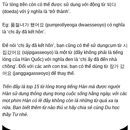
Từ lóng trên còn có thể được sử dụng với động từ 되다
(doeda) với ý nghĩa là ‘trở thành’.
Eg: 품절녀가 됐어요 (pumjeollyeoga dwaesseoyo) có nghĩa
là ‘chị ấy đã kết hôn’.
Để nói ‘chị ấy đã kết hôn’, bạn cũng có thể sử dụngcụm từ 시
집갔어요 (sijipgasseoyo) là một từ (đây không phải là tiếng
lóng của Hàn Quốc) với nghĩa đen là ‘chị ấy đã đến nhà
chồng’. Đối với các anh con trai, bạn có thể dùng từ 장가 갔
어요 (janggagasseoyo) để thay thế.
Trên đây là top 15 từ lóng trong tiếng Hàn mà được người
Hàn sử dụng thông dụng trong cuộc sống hằng ngày, với các
mọt phim Hàn có lẽ đây không còn là những từ quá xa lạ
nữa. Bạn biết thêm từ nào thú vị hãy chia sẻ cùng Du học
thầy Tư nhé.