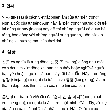
3. 인싸
인싸 (in-ssa) là cách viết tắt phiên âm của từ “bên trong”.
Nghĩa gốc của từ tiếng Anh này là “bên trong” nhưng giới trẻ
lại dùng từ này (in-ssa) này để chỉ những người có quan hệ
rộng, hoà đồng với những người xung quanh, luôn bắt kịp
những xu hướng mới của thời đại.
4. 심쿵
심쿵 có nghĩa là rung động. 심쿵 (Simkung) giống như một
cơn đau tim xúc động khi bạn nhìn thấy hoặc nghĩ về người
bạn yêu hoặc người mà bạn thấy rất hấp dẫn! Hãy nhớ rằng
심장 (simjang) có nghĩa là trái tim và 쿵쿵 (kungkung) là âm
thanh đập hoặc thình thịch của nhịp tim của bạn
혼밥 (hon-bab) là viết tắt của “혼자 밥 을 먹다” (hon-ja bab-
eul meog-da), có nghĩa là ăn cơm một mình. Gần đây, với sự
gia tăng của chủ nghĩa cá nhân, người Hàn Quốc có xu