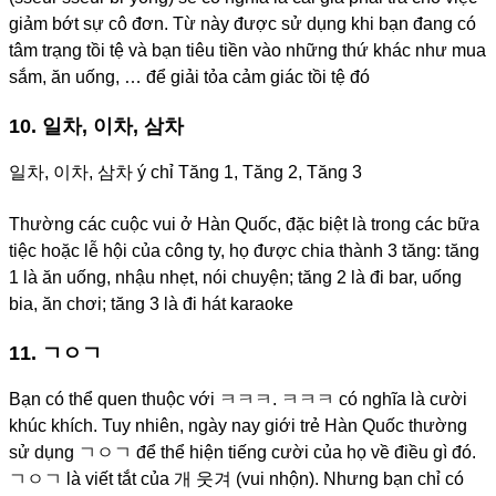
giảm bớt sự cô đơn. Từ này được sử dụng khi bạn đang có
tâm trạng tồi tệ và bạn tiêu tiền vào những thứ khác như mua
sắm, ăn uống, … để giải tỏa cảm giác tồi tệ đó
10. 일차, 이차, 삼차
일차, 이차, 삼차 ý chỉ Tăng 1, Tăng 2, Tăng 3
Thường các cuộc vui ở Hàn Quốc, đặc biệt là trong các bữa
tiệc hoặc lễ hội của công ty, họ được chia thành 3 tăng: tăng
1 là ăn uống, nhậu nhẹt, nói chuyện; tăng 2 là đi bar, uống
bia, ăn chơi; tăng 3 là đi hát karaoke
11. ㄱㅇㄱ
Bạn có thể quen thuộc với ㅋㅋㅋ. ㅋㅋㅋ có nghĩa là cười
khúc khích. Tuy nhiên, ngày nay giới trẻ Hàn Quốc thường
sử dụng ㄱㅇㄱ để thể hiện tiếng cười của họ về điều gì đó.
ㄱㅇㄱ là viết tắt của 개 웃겨 (vui nhộn). Nhưng bạn chỉ có