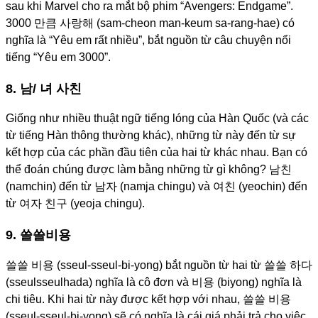
sau khi Marvel cho ra mắt bộ phim “Avengers: Endgame”.
3000 만큼 사랑해 (sam-cheon man-keum sa-rang-hae) có
nghĩa là “Yêu em rất nhiều”, bắt nguồn từ câu chuyện nổi
tiếng “Yêu em 3000”.
8. 남/ 녀 사친
Giống như nhiều thuật ngữ tiếng lóng của Hàn Quốc (và các
từ tiếng Hàn thông thường khác), những từ này đến từ sự
kết hợp của các phần đầu tiên của hai từ khác nhau. Bạn có
thể đoán chúng được làm bằng những từ gì không? 남친
(namchin) đến từ 남자 (namja chingu) và 여친 (yeochin) đến
từ 여자 친구 (yeoja chingu).
9. 쓸쓸비용
쓸쓸 비용 (sseul-sseul-bi-yong) bắt nguồn từ hai từ 쓸쓸 하다
(sseulsseulhada) nghĩa là cô đơn và 비용 (biyong) nghĩa là
chi tiêu. Khi hai từ này được kết hợp với nhau, 쓸쓸 비용
(sseul-sseul-bi-yong) sẽ có nghĩa là cái giá phải trả cho việc