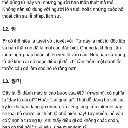
thể dùng từ này với những người bạn thân thiết mà thôi.
Không nên sử dùng với người lớn tuổi hoặc những cuộc hội
thoại cần sự lễ phép, lịch sự.
12. 짱
짱 có thể hiểu là tuyệt vời, tuyệt vời. Từ này là một từ độc lập
và bản thân nó đã là một câu đặc biệt. Chúng ta không cần
thêm ngữ pháp hoặc nhiều yếu tố vào câu. Nếu bạn sử dụng
từ để khen ai đó hoặc điều gì đó, chỉ cần thêm một danh từ
trước câu để làm cho nó rõ ràng hơn.
13. 뭥미
Đây là lỗi đánh máy bị cáo buộc của 뭐임 (mwoim), có nghĩa
là “đây là cái gì?” Hoặc “cái quái gì”. Thật dễ dàng bỏ sót các
ký tự khi bạn đang gõ nhanh, và tiếng lóng trên internet này
sẽ loại bỏ được lỗi chính tả phổ biến này! Tuy nhiên, nó vẫn
có ý nghĩa tương tự! Khi thấy điều gì đó không chắc chắn,
bạn có thể nói “이게 뭥미 (ige mwongmi)?