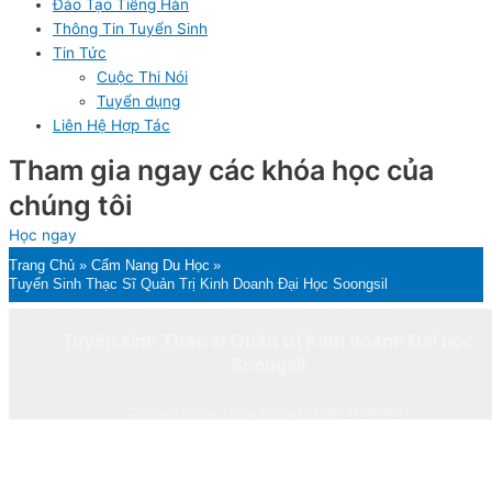
Đào Tạo Tiếng Hàn
Thông Tin Tuyển Sinh
Tin Tức
Cuộc Thi Nói
Tuyển dụng
Liên Hệ Hợp Tác
Tham gia ngay các khóa học của
chúng tôi
Học ngay
Trang Chủ
Cẩm Nang Du Học
Tuyển Sinh Thạc Sĩ Quản Trị Kinh Doanh Đại Học Soongsil
Tuyển sinh Thạc sĩ Quản trị Kinh doanh Đại học
Soongsil
Cẩm nang du học
,
Thông Tin Tuyển Sinh
/
25/06/2022