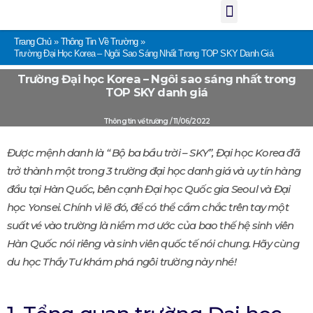
Menu
Nhảy
tới
nội
dung
Trang Chủ
Thông Tin Về Trường
Trường Đại Học Korea – Ngôi Sao Sáng Nhất Trong TOP SKY Danh Giá
Trường Đại học Korea – Ngôi sao sáng nhất trong
TOP SKY danh giá
Thông tin về trường
/
11/06/2022
Được mệnh danh là “ Bộ ba bầu trời – SKY”, Đại học Korea đã
trở thành một trong 3 trường đại học danh giá và uy tín hàng
đầu tại Hàn Quốc, bên cạnh Đại học Quốc gia Seoul và Đại
học Yonsei. Chính vì lẽ đó, để có thể cầm chắc trên tay một
suất vé vào trường là niềm mơ ước của bao thế hệ sinh viên
Hàn Quốc nói riêng và sinh viên quốc tế nói chung. Hãy cùng
du học Thầy Tư khám phá ngôi trường này nhé!