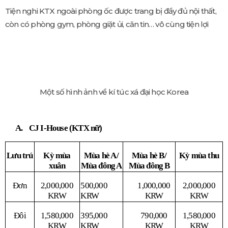
Tiện nghi KTX ngoài phòng ốc được trang bị đầy đủ nội thất,
còn có phòng gym, phòng giặt ủi, căn tin… vô cùng tiện lợi
Một số hình ảnh về kí túc xá đại học Korea
A. CJ I-House (KTX nữ)
Lưu trú
Kỳ mùa
Mùa hè A/
Mùa hè B/
Kỳ mùa thu
xuân
Mùa đông A
Mùa đông B
Đơn
2,000,000
500,000
1,000,000
2,000,000
KRW
KRW
KRW
KRW
Đôi
1,580,000
395,000
790,000
1,580,000
KRW
KRW
KRW
KRW