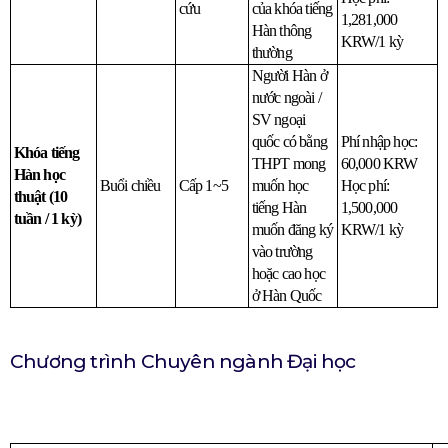
cứu
của khóa tiếng 
1,281,000 
Hàn thông 
KRW/1 kỳ
thường
Người Hàn ở 
nước ngoài / 
SV ngoại 
quốc có bằng 
Phí nhập học: 
Khóa tiếng 
THPT mong 
60,000 KRW
Hàn học 
Buổi chiều
Cấp 1~5
muốn học 
Học phí: 
thuật (10 
tiếng Hàn 
1,500,000 
tuần / 1 kỳ)
muốn đăng ký 
KRW/1 kỳ
vào trường 
hoặc cao học 
ở Hàn Quốc
Chương trình Chuyên ngành Đại học