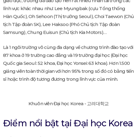
giáo dục, trường đã đào tạo nên rất nhiều nhân tài trong các
lĩnh vực khác nhau như: Lee Myungbak (cựu Tổng thống
Hàn Quốc), Oh Sehoon (Thị trưởng Seoul), Choi Taewon (Chủ
tịch Tập đoàn SK), Lee Haksoo (Phó Chủ tịch Tập đoàn
Samsung), Chung Euisun (Chủ tịch Kia Motors)…
Là 1 ngôi trường vô cùng đa dạng về chương trình đào tạo với
87 khoa ở 19 trường cao đẳng và 19 trường đại học (Đại học
Quốc gia Seoul: 52 khoa, Đại học Yonsei: 63 khoa). Hơn 1.500
giảng viên toàn thời gian với hơn 95% trong số đó có bằng tiến
sĩ hoặc trình độ tương đương trong lĩnh vực của mình.
Khuôn viên Đại học Korea - 고려대학교
Điểm nổi bật tại Đại học Korea