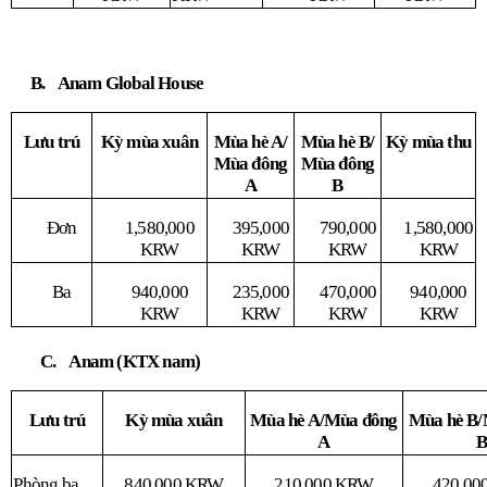
. Anam Global House
Lưu trú
Kỳ mùa xuân
Mùa hè A/
Mùa hè B/
Kỳ mùa thu
Mùa đông
Mùa đông
A
B
Đơn
1,580,000
395,000
790,000
1,580,000
KRW
KRW
KRW
KRW
Ba
940,000
235,000
470,000
940,000
KRW
KRW
KRW
KRW
. Anam (KTX nam)
Lưu trú
Kỳ mùa xuân
Mùa hè A/Mùa đông
Mùa hè B/
A
Phòng ba
840,000 KRW
210,000 KRW
420,00