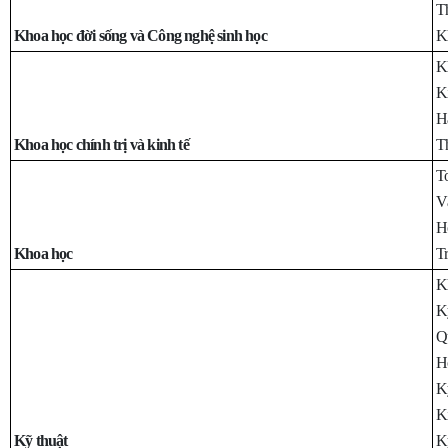
T
Khoa học đời sống và Công nghệ sinh học
Kh
K
Ki
H
Khoa học chính trị và kinh tế
T
T
Vậ
H
Khoa học
Tr
Kh
K
Q
H
Kỹ
Ki
Kỹ thuật
Kỹ