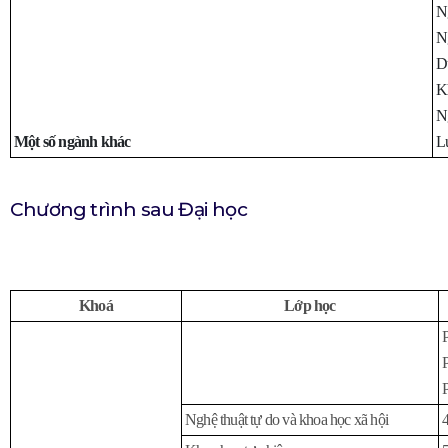
Ng
N
Du
K
N
Một số ngành khác
L
Chương trình sau Đại học
Khoá
Lớp học
Nghệ thuật tự do và khoa học xã hội