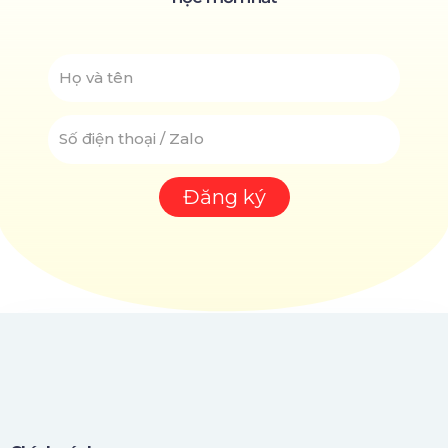
NAME
SỐ
ĐIỆN
THOẠI
Đăng ký