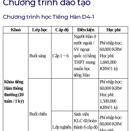
Chương trình đào tạo
Chương trình học Tiếng Hàn D4-1
Khoá
Lớp học
Cấp độ
Điều kiện
Học phí
Người Hàn ở 
nước ngoài / 
Phí nhập học: 
SV ngoại 
60,000 KRW
Buổi sáng
Cấp 1 ~ 6
quốc có bằng 
Học phí: 
THPT mong 
1,660,000 
muốn học 
KRW/1 kỳ
tiếng Hàn
Khóa tiếng 
Phí nhập học: 
Hàn thông 
60,000 KRW
thường (10 
Học phí: 
tuần / 1 kỳ)
1,500,000 
KRW/1 kỳ
Buổi chiều
Sinh viên 
Phí nhập học: 
KLC đã hoàn 
60,000 KRW
Lớp nghiên 
thành 6 cấp độ 
Học phí: 