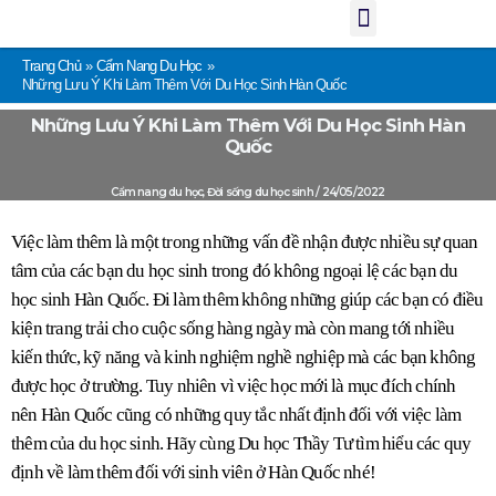
Menu
Nhảy
tới
nội
dung
Trang Chủ
Cẩm Nang Du Học
Những Lưu Ý Khi Làm Thêm Với Du Học Sinh Hàn Quốc
Những Lưu Ý Khi Làm Thêm Với Du Học Sinh Hàn
Quốc
Cẩm nang du học
,
Đời sống du học sinh
/
24/05/2022
Việc làm thêm là một trong những vấn đề nhận được nhiều sự quan 
tâm của các bạn du học sinh trong đó không ngoại lệ các bạn du 
học sinh Hàn Quốc. Đi làm thêm không những giúp các bạn có điều 
kiện trang trải cho cuộc sống hàng ngày mà còn mang tới nhiều 
kiến thức, kỹ năng và kinh nghiệm nghề nghiệp mà các bạn không 
được học ở trường
. Tuy nhiên vì việc học mới là mục đích chính 
nên Hàn Quốc cũng có những quy tắc nhất định đối với việc làm 
thêm của du học sinh. 
Hãy cùng Du học Thầy Tư tìm hiểu các quy 
định về làm thêm đối với sinh viên ở Hàn Quốc nhé!