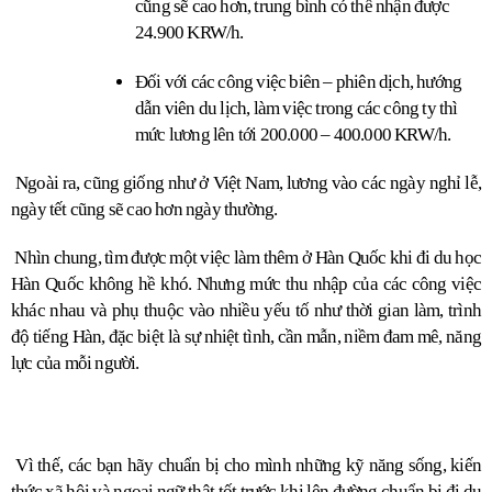
cũng sẽ cao hơn, trung bình có thể nhận được 
24.900 KRW/h.
Đối với các công việc biên – phiên dịch, hướng 
dẫn viên du lịch, làm việc trong các công ty thì 
mức lương lên tới 200.000 – 400.000 KRW/h.
 Ngoài ra, cũng giống như ở Việt Nam, lương vào các ngày nghỉ lễ, 
ngày tết cũng sẽ cao hơn ngày thường.
 Nhìn chung, tìm được một việc làm thêm ở Hàn Quốc khi đi du học 
Hàn Quốc không hề khó. Nhưng mức thu nhập của các công việc 
khác nhau và phụ thuộc vào nhiều yếu tố như thời gian làm, trình 
độ tiếng Hàn, đặc biệt là sự nhiệt tình, cần mẫn, niềm đam mê, năng 
lực của mỗi người.
 Vì thế, các bạn hãy chuẩn bị cho mình những kỹ năng sống, kiến 
thức xã hội và ngoại ngữ thật tốt trước khi lên đường chuẩn bị đi du 