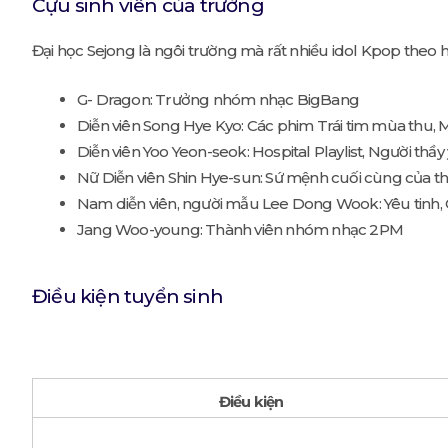
Cựu sinh viên của trường
Đại học Sejong là ngôi trường mà rất nhiều idol Kpop theo h
G- Dragon: Trưởng nhóm nhạc BigBang
Diễn viên Song Hye Kyo: Các phim Trái tim mùa thu, 
Diễn viên Yoo Yeon-seok: Hospital Playlist, Người thầ
Nữ Diễn viên Shin Hye-sun: Sứ mệnh cuối cùng của thiê
Nam diễn viên, người mẫu Lee Dong Wook: Yêu tinh
Jang Woo-young: Thành viên nhóm nhạc 2PM
Điều kiện tuyển sinh
Điều kiện