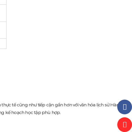
F
P
 thực tế cũng như tiếp cận gần hơn với văn hóa lịch sử Hàn
ựng kế hoạch học tập phù hợp.