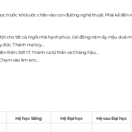
ọc trước khi bước chân vào con đường nghệ thuật. Phải kể đến nh
Một cho tất cả, Ngôi nhà hạnh phúc, Gió đông năm ấy, Hậu duệ mặ
y y đức, Thánh ma túy,…
n thần, Still 17, Thánh ca tử thần và Chàng hậu,…
, Chạm vào tim em,…
Hệ học tiếng
Hệ Đại học
Hệ sau Đại học