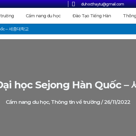
duhocthaytu@gmail.com
 trường
Cẩm nang du học
Đào Tạo Tiếng Hàn
Thông
n Quốc – 세종대학교
Đại học Sejong Hàn Quốc
Cẩm nang du học
,
Thông tin về trường
/
26/11/2022