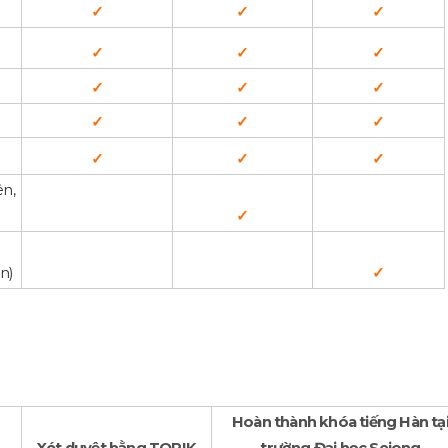
✓
✓
✓
✓
✓
✓
✓
✓
✓
✓
✓
✓
✓
✓
✓
ên,
✓
n)
✓
Hoàn thành khóa tiếng Hàn tạ
Xét duyệt bằng TOPIK
trường Đại học Sejong