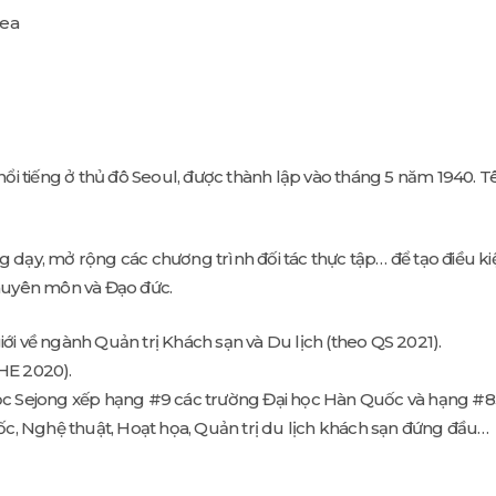
rea
i tiếng ở thủ đô Seoul, được thành lập vào tháng 5 năm 1940. Tê
y, mở rộng các chương trình đối tác thực tập… để tạo điều kiện
 Chuyên môn và Đạo đức.
i về ngành Quản trị Khách sạn và Du lịch (theo QS 2021).
HE 2020).
ọc Sejong xếp hạng #9 các trường Đại học Hàn Quốc và hạng #8
ốc, Nghệ thuật, Hoạt họa, Quản trị du lịch khách sạn đứng đầu…