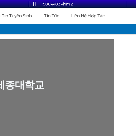
1900.4403 Phím 2
 Tin Tuyển Sinh
Tin Tức
Liên Hệ Hợp Tác
 – 세종대학교