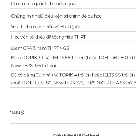
Cha mẹ có quốc tịch nước ngoài
Chứng minh đủ điều kiện tài chính để du học
Yêu thích, có tìm hiểu về Hàn Quốc
Học viên tối thiểu đã tốt nghiệp THPT
Điểm GPA 3 năm THPT > 6.5
Đã có TOPIK 3 hoặc IELTS 5.5 trở lên (hoặc TOEFL iBT 80 trở l
New TEPS 326 trở lên)
Đã có bằng Cử nhân và TOPIK 4 trở lên hoặc IELTS 5.5 trở lên
(hoặc TOEFL iBT 80, New TEPS 326, TEPS 600, PTE-A 53 trở lê
*Lưu ý:
Điều kiện (Hệ Đại học)