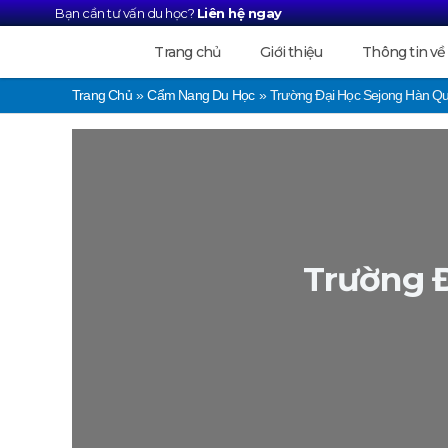
Nhảy
Bạn cần tư vấn du học?
Liên hệ ngay
tới
nội
Trang chủ
Giới thiệu
Thông tin về
dung
Trang Chủ
Cẩm Nang Du Học
Trường Đại Học Sejong Hà
Trường 