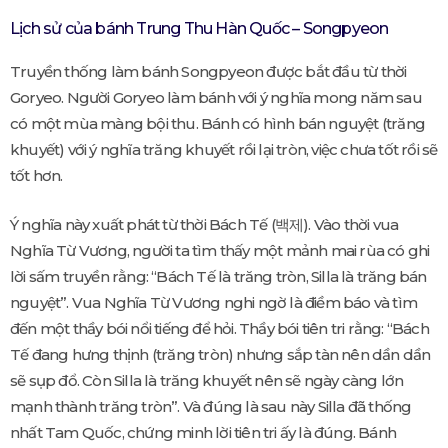
Lịch sử của bánh Trung Thu Hàn Quốc – Songpyeon
Truyền thống làm bánh Songpyeon được bắt đầu từ thời
Goryeo. Người Goryeo làm bánh với ý nghĩa mong năm sau
có một mùa màng bội thu. Bánh có hình bán nguyệt (trăng
khuyết) với ý nghĩa trăng khuyết rồi lại tròn, việc chưa tốt rồi sẽ
tốt hơn.
Ý nghĩa này xuất phát từ thời Bách Tế (백제). Vào thời vua
Nghĩa Từ Vương, người ta tìm thấy một mảnh mai rùa có ghi
lời sấm truyền rằng: “Bách Tế là trăng tròn, Silla là trăng bán
nguyệt”. Vua Nghĩa Từ Vương nghi ngờ là điềm báo và tìm
đến một thầy bói nổi tiếng để hỏi. Thầy bói tiên tri rằng: “Bách
Tế đang hưng thịnh (trăng tròn) nhưng sắp tàn nên dần dần
sẽ sụp đổ. Còn Silla là trăng khuyết nên sẽ ngày càng lớn
mạnh thành trăng tròn”. Và đúng là sau này Silla đã thống
nhất Tam Quốc, chứng minh lời tiên tri ấy là đúng. Bánh