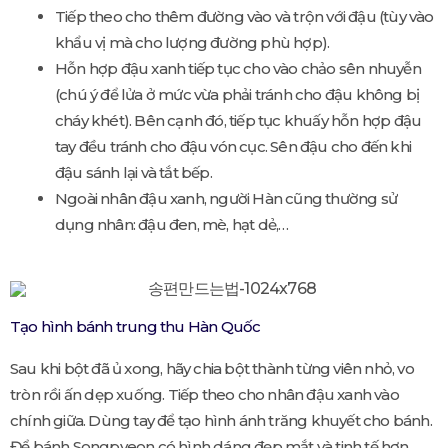
Tiếp theo cho thêm đường vào và trộn với đậu (tùy vào
khẩu vị mà cho lượng đường phù hợp).
Hỗn hợp đậu xanh tiếp tục cho vào chảo sên nhuyễn
(chú ý để lửa ở mức vừa phải tránh cho đậu không bị
cháy khét). Bên cạnh đó, tiếp tục khuấy hỗn hợp đậu
tay đều tránh cho đậu vón cục. Sên đậu cho đến khi
đậu sánh lại và tắt bếp.
Ngoài nhân đậu xanh, người Hàn cũng thường sử
dụng nhân: đậu đen, mè, hạt dẻ,…
Tạo hình bánh trung thu Hàn Quốc
Sau khi bột đã ủ xong, hãy chia bột thành từng viên nhỏ, vo
tròn rồi ấn dẹp xuống. Tiếp theo cho nhân đậu xanh vào
chính giữa. Dùng tay để tạo hình ánh trăng khuyết cho bánh.
Để bánh Songpyeon có hình dáng đẹp mắt và tinh tế hơn,