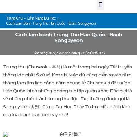
Menu
Nhảy
tới
nội
dung
Trang Chủ
Cẩm Nang Du Học
Cách Làm Bánh Trung Thu Hàn Quốc – Bánh Songpyeon
Cách làm bánh Trung Thu Hàn Quốc – Bánh
Songpyeon
Cẩm nang du học
,
Văn hóa hàn quốc
/
28/09/2023
Trung thu (Chuseok – 추석) là một trong hai ngày Tết truyền
thống lớn nhất ở xứ sở Kim chi. Mặc dù cũng diễn ra vào rằm
tháng tám âm lịch hằng năm nhưng lễ Chuseok ở đất nước
Hàn Quốc lại có những phong tục tập quán khác. Đặc biệt là
về những chiếc bánh trung thu độc đáo, thường được gọi là
Songpyeon (송편). Cùng Du Học Thầy Tư tìm hiểu cách làm
của loại bánh đặc biệt này nhé!!